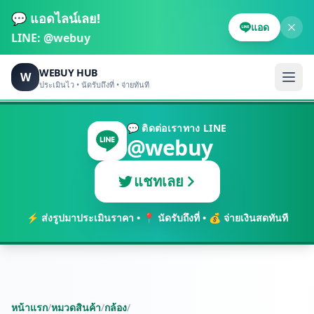
💬 แอดไลน์เลย!
แอด
LINE:
@webuy
WEBUY HUB
W
ประเมินไว • นัดรับถึงที่ • จ่ายทันที
💬 ติดต่อเราทาง LINE
@webuy
แชทเลย
⚡ ส่งรูปมาประเมินราคา • 📍 นัดรับถึงที่ • 💰 จ่ายเงินสดทันที
หน้าแรก
/
หมวดสินค้า
/
กล้อง
/