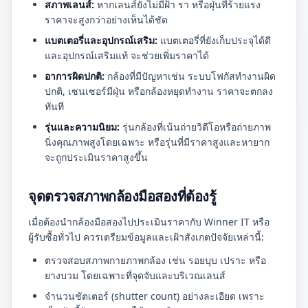
สภาพเลนส์:
หากเลนส์ยังไม่มีฝ้า รา หรือฝุ่นที่ร้ายแรง
ราคาจะสูงกว่าอย่างเห็นได้ชัด
แบตเตอรี่และอุปกรณ์เสริม:
แบตเตอรี่ที่ยังเก็บประจุได้ดี
และอุปกรณ์เสริมแท้ จะช่วยเพิ่มราคาได้
อาการผิดปกติ:
กล้องที่มีปัญหาเช่น ระบบโฟกัสทำงานผิด
ปกติ, เซนเซอร์มีฝุ่น หรือกล้องหยุดทำงาน ราคาจะตกลง
ทันที
รุ่นและความนิยม:
รุ่นกล้องที่เน้นถ่ายวิดีโอหรือถ่ายภาพ
นิ่งคุณภาพสูงโดยเฉพาะ หรือรุ่นที่มีราคาสูงและหายาก
จะถูกประเมินราคาสูงขึ้น
จุดตรวจสภาพกล้องมือสองที่ต้องรู้
เมื่อต้องนำกล้องมือสองไปประเมินราคากับ Winner IT หรือ
ผู้รับซื้อทั่วไป ควรเตรียมข้อมูลและเฝ้าสังเกตปัจจัยเหล่านี้:
ตรวจสอบสภาพกายภาพกล้อง เช่น รอยบุบ เปราะ หรือ
ยางบวม โดยเฉพาะที่จุดจับและบริเวณเลนส์
จำนวนชัตเตอร์ (shutter count) อย่างละเอียด เพราะ