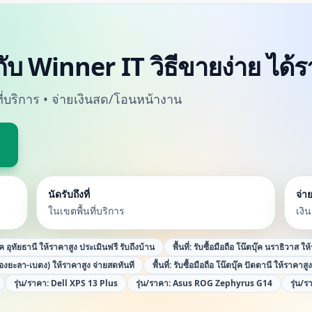
 กับ Winner IT วิธีขายง่าย ได้
นที่บริการ • จ่ายเงินสด/โอนหน้างาน
นัดรับถึงที่
จ่าย
ในเขตพื้นที่บริการ
เงิ
ุ๊ค อุทัยธานี ให้ราคาสูง ประเมินฟรี รับถึงบ้าน
พื้นที่:
รับซื้อมือถือ โน๊ตบุ๊ค นราธิวาส ให
ืองยะลา-เบตง) ให้ราคาสูง จ่ายสดทันที
พื้นที่:
รับซื้อมือถือ โน๊ตบุ๊ค ปัตตานี ให้ราคาสู
รุ่น/ราคา:
Dell XPS 13 Plus
รุ่น/ราคา:
Asus ROG Zephyrus G14
รุ่น/