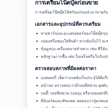
การเตรียมโน๊ตบุ๊คก่อนขาย
การเตรียมโน๊ตบุ๊คให้พร้อมก่อนนำมาขายกับ W
เอกสารและอุปกรณ์ที่ควรเตรียม
สายชาร์จและอะแดปเตอร์ของโน๊ตบุ๊ครุ่นน
กล่องหรือซองใส่สินค้า หากยังเก็บไว้ จะช่
ข้อมูลรุ่น เครื่องหมายจำเพาะ เช่น ซีรี
หลักฐานการซื้อ เช่น ใบเสร็จหรือใบรับปร
ตรวจสอบสภาพที่มีผลต่อราคา
แบตเตอรี่: เช็คว่าแบตยังเก็บประจุได้ดีห
หน้าจอ: ตรวจสอบว่ามีรอยขีดข่วน จุดดับ (
บอดี้: รอยขีดข่วน รอยบุบ หรือรอยแตกที่บ
คีย์บอร์ดและทัชแพด: ทดสอบว่าปุ่มกดแ