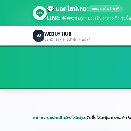
💬 แอดไลน์เลย!
ตอบภายใน 5 นาที
LINE:
@webuy
• ประเมินราคาฟรี • รับซื้อถึ
WEBUY HUB
W
ประเมินไว • นัดรับถึงที่ • จ่ายทันที
หน้าแรก
/
หมวดสินค้า
/
โน๊ตบุ๊ค
/
รับซื้อโน๊ตบุ๊ค ตราด กับ 