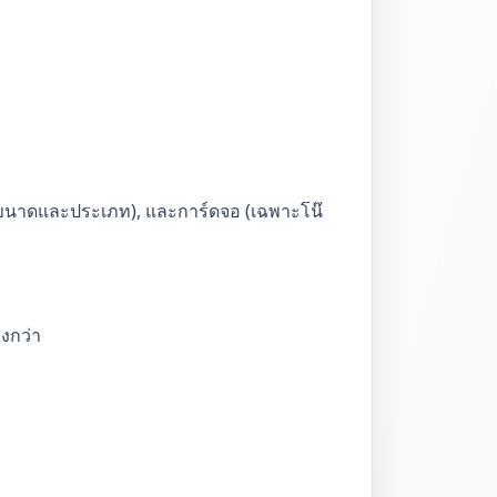
DD (ขนาดและประเภท), และการ์ดจอ (เฉพาะโน๊
ูงกว่า