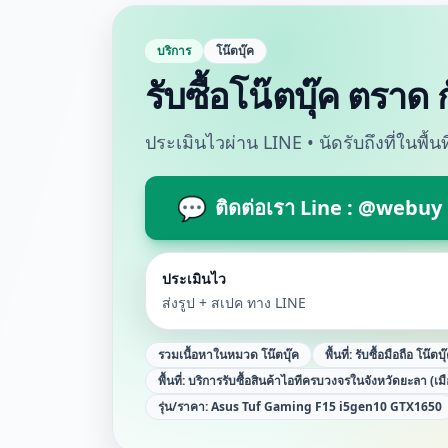
บริการ
โน๊ตบุ๊ค
รับซื้อโน๊ตบุ๊ค ตราด
ประเมินไวผ่าน LINE • นัดรับถึงที่ในพื้
💬
ติดต่อเรา Line : @webuy
ประเมินไว
ส่งรูป + สเปค ทาง LINE
รวมเนื้อหาในหมวด
โน๊ตบุ๊ค
พื้นที่:
รับซื้อมือถือ โน๊ตบ
พื้นที่:
บริการรับซื้อสินค้าไอทีครบวงจรในจังหวัดยะลา (เม
รุ่น/ราคา:
Asus Tuf Gaming F15 i5gen10 GTX1650