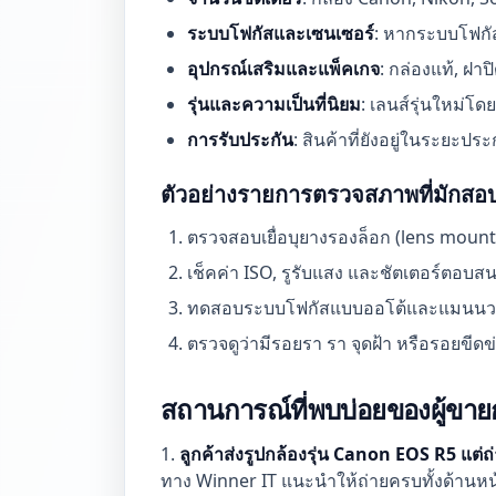
ระบบโฟกัสและเซนเซอร์
: หากระบบโฟกัส
อุปกรณ์เสริมและแพ็คเกจ
: กล่องแท้, ฝาป
รุ่นและความเป็นที่นิยม
: เลนส์รุ่นใหม่โด
การรับประกัน
: สินค้าที่ยังอยู่ในระยะ
ตัวอย่างรายการตรวจสภาพที่มักส
ตรวจสอบเยื่อบุยางรองล็อก (lens mount
เช็คค่า ISO, รูรับแสง และชัตเตอร์ตอบส
ทดสอบระบบโฟกัสแบบออโต้และแมนนวลท
ตรวจดูว่ามีรอยรา รา จุดฝ้า หรือรอยขีด
สถานการณ์ที่พบบ่อยของผู้ขาย
1.
ลูกค้าส่งรูปกล้องรุ่น Canon EOS R5 แต่ถ
ทาง Winner IT แนะนำให้ถ่ายครบทั้งด้านหน้