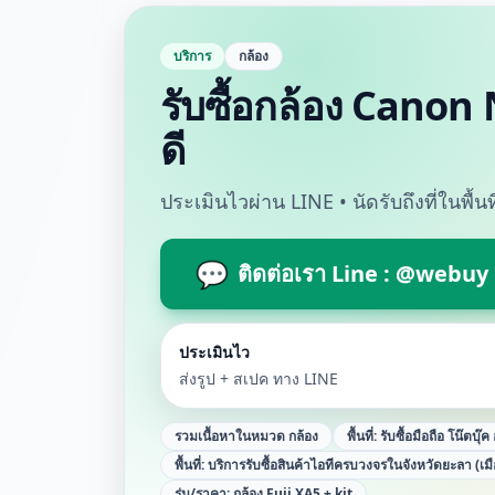
บริการ
กล้อง
รับซื้อกล้อง Canon 
ดี
ประเมินไวผ่าน LINE • นัดรับถึงที่ในพื้
💬
ติดต่อเรา Line : @webuy
ประเมินไว
ส่งรูป + สเปค ทาง LINE
รวมเนื้อหาในหมวด
กล้อง
พื้นที่:
รับซื้อมือถือ โน๊ตบุ๊
พื้นที่:
บริการรับซื้อสินค้าไอทีครบวงจรในจังหวัดยะลา (เม
รุ่น/ราคา:
กล้อง Fuji XA5 + kit